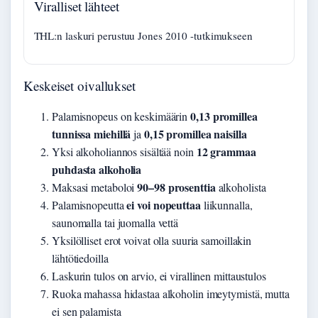
Viralliset lähteet
THL:n laskuri perustuu Jones 2010 -tutkimukseen
Keskeiset oivallukset
0,13 promillea
Palamisnopeus on keskimäärin
tunnissa miehillä
0,15 promillea naisilla
ja
12 grammaa
Yksi alkoholiannos sisältää noin
puhdasta alkoholia
90–98 prosenttia
Maksasi metaboloi
alkoholista
ei voi nopeuttaa
Palamisnopeutta
liikunnalla,
saunomalla tai juomalla vettä
Yksilölliset erot voivat olla suuria samoillakin
lähtötiedoilla
Laskurin tulos on arvio, ei virallinen mittaustulos
Ruoka mahassa hidastaa alkoholin imeytymistä, mutta
ei sen palamista