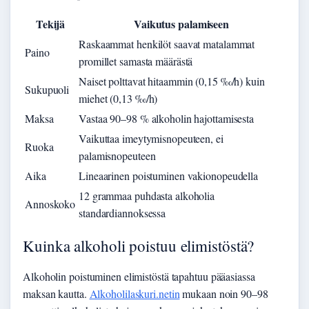
Tekijä
Vaikutus palamiseen
Raskaammat henkilöt saavat matalammat
Paino
promillet samasta määrästä
Naiset polttavat hitaammin (0,15 ‰/h) kuin
Sukupuoli
miehet (0,13 ‰/h)
Maksa
Vastaa 90–98 % alkoholin hajottamisesta
Vaikuttaa imeytymisnopeuteen, ei
Ruoka
palamisnopeuteen
Aika
Lineaarinen poistuminen vakionopeudella
12 grammaa puhdasta alkoholia
Annoskoko
standardiannoksessa
Kuinka alkoholi poistuu elimistöstä?
Alkoholin poistuminen elimistöstä tapahtuu pääasiassa
maksan kautta.
Alkoholilaskuri.netin
mukaan noin 90–98