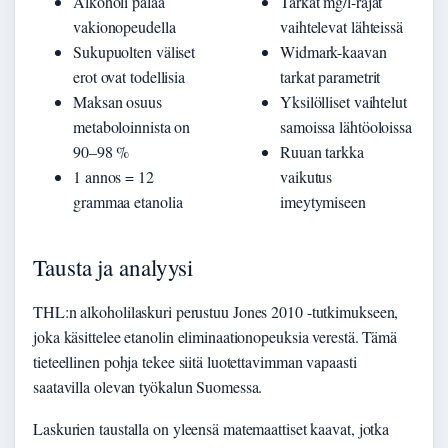
Alkoholi palaa
Tarkat mg/l-rajat
vakionopeudella
vaihtelevat lähteissä
Sukupuolten väliset
Widmark-kaavan
erot ovat todellisia
tarkat parametrit
Maksan osuus
Yksilölliset vaihtelut
metaboloinnista on
samoissa lähtöoloissa
90–98 %
Ruuan tarkka
1 annos = 12
vaikutus
grammaa etanolia
imeytymiseen
Tausta ja analyysi
THL:n alkoholilaskuri perustuu Jones 2010 -tutkimukseen,
joka käsittelee etanolin eliminaationopeuksia verestä. Tämä
tieteellinen pohja tekee siitä luotettavimman vapaasti
saatavilla olevan työkalun Suomessa.
Laskurien taustalla on yleensä matemaattiset kaavat, jotka