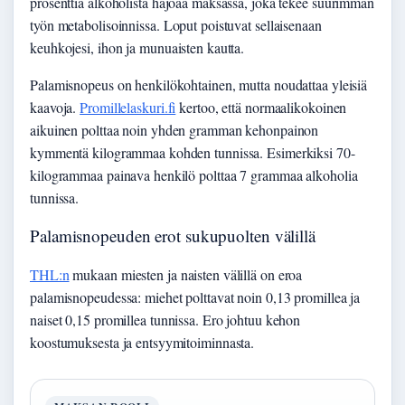
prosenttia alkoholista hajoaa maksassa, joka tekee suurimman
työn metabolisoinnissa. Loput poistuvat sellaisenaan
keuhkojesi, ihon ja munuaisten kautta.
Palamisnopeus on henkilökohtainen, mutta noudattaa yleisiä
kaavoja.
Promillelaskuri.fi
kertoo, että normaalikokoinen
aikuinen polttaa noin yhden gramman kehonpainon
kymmentä kilogrammaa kohden tunnissa. Esimerkiksi 70-
kilogrammaa painava henkilö polttaa 7 grammaa alkoholia
tunnissa.
Palamisnopeuden erot sukupuolten välillä
THL:n
mukaan miesten ja naisten välillä on eroa
palamisnopeudessa: miehet polttavat noin 0,13 promillea ja
naiset 0,15 promillea tunnissa. Ero johtuu kehon
koostumuksesta ja entsyymitoiminnasta.