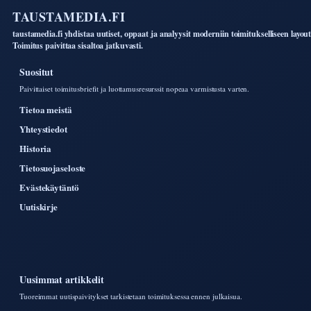
TAUSTAMEDIA.FI
taustamedia.fi yhdistaa uutiset, oppaat ja analyysit moderniin toimitukselliseen layout
Toimitus paivittaa sisaltoa jatkuvasti.
Suositut
Paivittaiset toimitusbriefit ja luottamusresurssit nopeaa varmistusta varten.
Tietoa meistä
Yhteystiedot
Historia
Tietosuojaseloste
Evästekäytäntö
Uutiskirje
Uusimmat artikkelit
Tuoreimmat uutispaivitykset tarkistetaan toimituksessa ennen julkaisua.