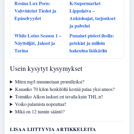
Rosina Lux Porn:
K-Supermarket
Vahvistetut Tiedot ja
Lippulaiva –
Epäselvyydet
Aukioloajat, tarjoukset
ja palvelut
White Lotus Season 1 –
Punaiset pisteet iholla:
Näyttelijät, Jaksot ja
petekiat ja milloin
Tarina
hakeutua lääkäriin
Usein kysytyt kysymykset
Miten mg/l muunnetaan promilleiksi?
Kauanko 70 kilon henkilöllä kestää palaa yksi annos?
Toimiiko Alkon laskuri eri tavalla kuin THL:n?
Voiko palamista nopeuttaa?
Mikä on 12 tunnin sääntö?
LISAA LIITTYVIA ARTIKKELEITA