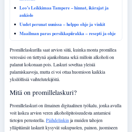
Leo’s Leikkimaa Tampere – hinnat, ikärajat ja
aukiolo
Uudet perunat uunissa – helppo ohje ja vinkit
Maailman paras persikkapiirakka – resepti ja ohje
Promillelaskurilla saat arvion siitä, kuinka monta promillea
veressäsi on tiettynä ajankohtana sekä milloin alkoholi on
palanut kokonaan pois. Laskuri soveltaa yleisiä
palamiskaavoja, mutta ei voi ottaa huomioon kaikkia
yksilöllisiä vaihtelutekijöitä.
Mitä on promillelaskuri?
Promillelaskuri on ilmainen digitaalinen työkalu, jonka avulla
voit laskea arvion veren alkoholipitoisuudesta antamiesi
tietojen perusteella.
Päihdelinkin
ja muiden tahojen
ylläpitämät laskurit kysyvät sukupuolen, painon, juomiseen