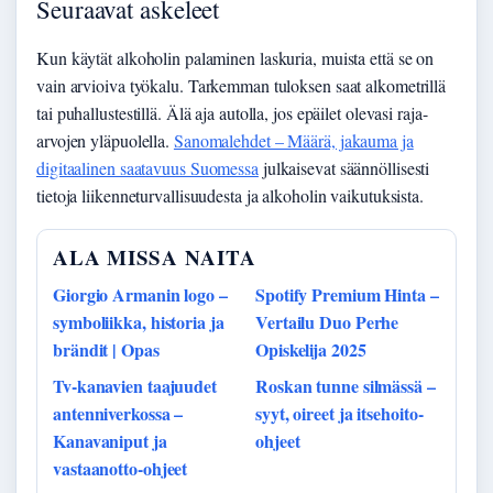
Seuraavat askeleet
Kun käytät alkoholin palaminen laskuria, muista että se on
vain arvioiva työkalu. Tarkemman tuloksen saat alkometrillä
tai puhallustestillä. Älä aja autolla, jos epäilet olevasi raja-
arvojen yläpuolella.
Sanomalehdet – Määrä, jakauma ja
digitaalinen saatavuus Suomessa
julkaisevat säännöllisesti
tietoja liikenneturvallisuudesta ja alkoholin vaikutuksista.
ALA MISSA NAITA
Giorgio Armanin logo –
Spotify Premium Hinta –
symboliikka, historia ja
Vertailu Duo Perhe
brändit | Opas
Opiskelija 2025
Tv-kanavien taajuudet
Roskan tunne silmässä –
antenniverkossa –
syyt, oireet ja itsehoito-
Kanavaniput ja
ohjeet
vastaanotto-ohjeet