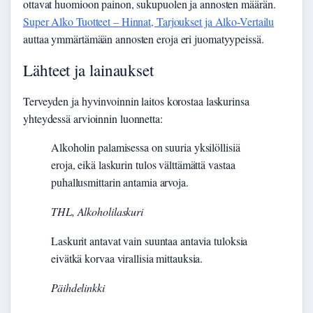
ottavat huomioon painon, sukupuolen ja annosten määrän.
Super Alko Tuotteet – Hinnat, Tarjoukset ja Alko-Vertailu
auttaa ymmärtämään annosten eroja eri juomatyypeissä.
Lähteet ja lainaukset
Terveyden ja hyvinvoinnin laitos korostaa laskurinsa
yhteydessä arvioinnin luonnetta:
Alkoholin palamisessa on suuria yksilöllisiä
eroja, eikä laskurin tulos välttämättä vastaa
puhallusmittarin antamia arvoja.
THL, Alkoholilaskuri
Laskurit antavat vain suuntaa antavia tuloksia
eivätkä korvaa virallisia mittauksia.
Päihdelinkki