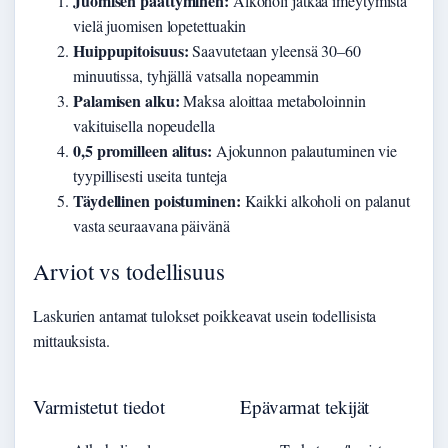
Juomisen päättyminen:
Alkoholi jatkaa imeytymistä
vielä juomisen lopetettuakin
Huippupitoisuus:
Saavutetaan yleensä 30–60
minuutissa, tyhjällä vatsalla nopeammin
Palamisen alku:
Maksa aloittaa metaboloinnin
vakituisella nopeudella
0,5 promilleen alitus:
Ajokunnon palautuminen vie
tyypillisesti useita tunteja
Täydellinen poistuminen:
Kaikki alkoholi on palanut
vasta seuraavana päivänä
Arviot vs todellisuus
Laskurien antamat tulokset poikkeavat usein todellisista
mittauksista.
Varmistetut tiedot
Epävarmat tekijät