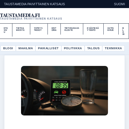
TAUSTAMEDIA PAIVITTAINEN KATSAUS
SUOMI
TAUSTAMEDIA.FI
TAUSTAMEDIA PAIVITTAINEN KATSAUS
ETU
TIETOA
YHTEYS
HIST
TIETOSUOJAS
EVÄSTEKÄ
UUTIS
B
SIV
MEISTÄ
TIEDOT
ORIA
ELOSTE
YTÄNTÖ
KIRJE
L
U
O
GI
BLOGI
MAAILMA
PAIKALLISET
POLITIIKKA
TALOUS
TEKNIIKKA