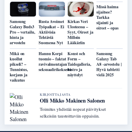
Missä haima
sijaitsee?
Tarkka
Samsung
Rusta Avoimet
Kirkas Veri
sijainti ja
Galaxy Buds3
Työpaikat – Ei
Ulosteessa –
oireet – opas
Pro – vertailu,
Aktiivisia
Syyt, Oireet ja
hinta ja
Tehtäviä
Milloin
arvostelu
Suomessa Nyt
Lääkäriin
Mikä on
Hannu Korpi
Konst och
Samsung
kuollut
tuomio – faktat
Form –
Galaxy Tab
pikseli? –
ravivalmentajan
Taidegalleria,
A8 -arvostelu |
Tunnistus,
seksuaalirikoksesta
bistro ja
Hyvä tabletti
korjaus ja
näyttelyt
vielä 2025
vaikutus
KIRJOITTAJASTA
Olli Mikko Makinen Salonen
Toimitus yhdistää nopeat päivitykset
selkeisiin taustoittaviin oppaisiin.