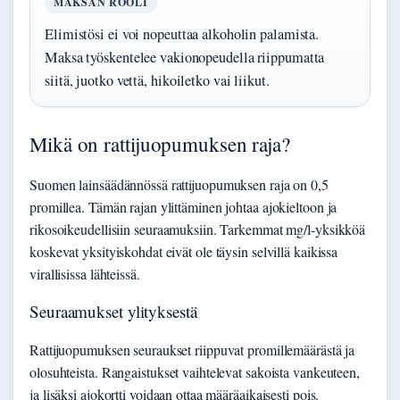
MAKSAN ROOLI
Elimistösi ei voi nopeuttaa alkoholin palamista.
Maksa työskentelee vakionopeudella riippumatta
siitä, juotko vettä, hikoiletko vai liikut.
Mikä on rattijuopumuksen raja?
Suomen lainsäädännössä rattijuopumuksen raja on 0,5
promillea. Tämän rajan ylittäminen johtaa ajokieltoon ja
rikosoikeudellisiin seuraamuksiin. Tarkemmat mg/l-yksikköä
koskevat yksityiskohdat eivät ole täysin selvillä kaikissa
virallisissa lähteissä.
Seuraamukset ylityksestä
Rattijuopumuksen seuraukset riippuvat promillemäärästä ja
olosuhteista. Rangaistukset vaihtelevat sakoista vankeuteen,
ja lisäksi ajokortti voidaan ottaa määräaikaisesti pois.