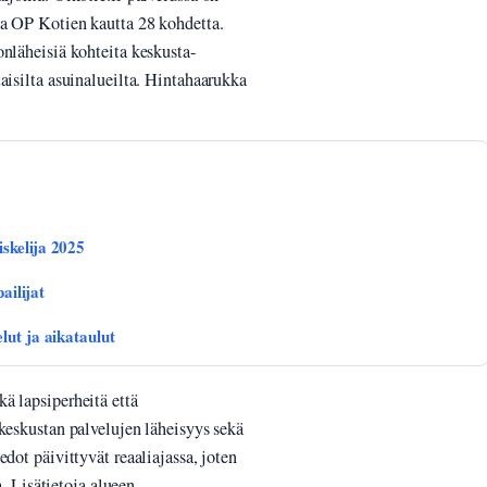
ja OP Kotien kautta 28 kohdetta.
nläheisiä kohteita keskusta-
aisilta asuinalueilta. Hintahaarukka
skelija 2025
ailijat
lut ja aikataulut
ä lapsiperheitä että
keskustan palvelujen läheisyys sekä
dot päivittyvät reaaliajassa, joten
a. Lisätietoja alueen