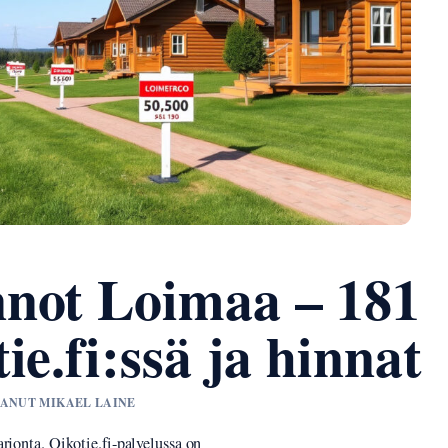
not Loimaa – 181
ie.fi:ssä ja hinnat
STANUT MIKAEL LAINE
rjonta. Oikotie.fi-palvelussa on