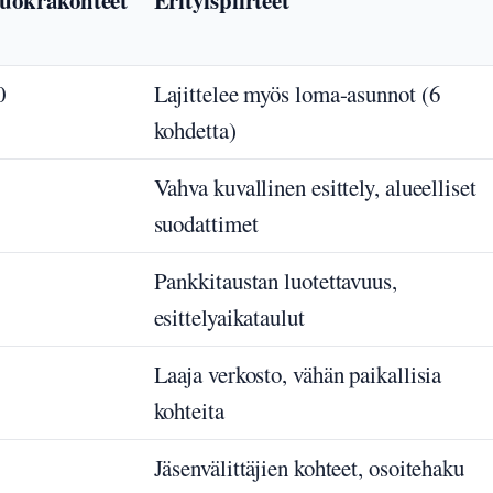
uokrakohteet
Erityispiirteet
0
Lajittelee myös loma-asunnot (6
kohdetta)
Vahva kuvallinen esittely, alueelliset
suodattimet
Pankkitaustan luotettavuus,
esittelyaikataulut
Laaja verkosto, vähän paikallisia
kohteita
Jäsenvälittäjien kohteet, osoitehaku