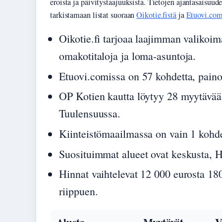
eroista ja päivitystaajuuksista. Tietojen ajantasaisuu
tarkistamaan listat suoraan
Oikotie.fistä
ja
Etuovi.com
Oikotie.fi tarjoaa laajimman valikoim
omakotitaloja ja loma-asuntoja.
Etuovi.comissa on 57 kohdetta, paino
OP Kotien kautta löytyy 28 myytävää 
Tuulensuussa.
Kiinteistömaailmassa on vain 1 kohde
Suosituimmat alueet ovat keskusta, Hi
Hinnat vaihtelevat 12 000 eurosta 180
riippuen.