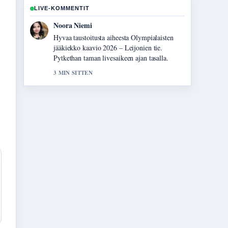
LIVE-KOMMENTIT
Oskari Lehtinen
Raportointi Johannes Holopainen ja lapset –
onko hänellä...-aiheesta tuntuu luotettavalta ja
helppolukuiselta.
5 MIN SITTEN