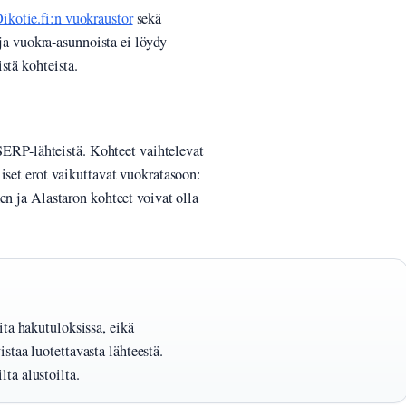
ikotie.fi:n vuokraustor
sekä
oja vuokra-asunnoista ei löydy
stä kohteista.
 SERP-lähteistä. Kohteet vaihtelevat
iset erot vaikuttavat vuokratasoon:
en ja Alastaron kohteet voivat olla
ita hakutuloksissa, eikä
staa luotettavasta lähteestä.
ta alustoilta.