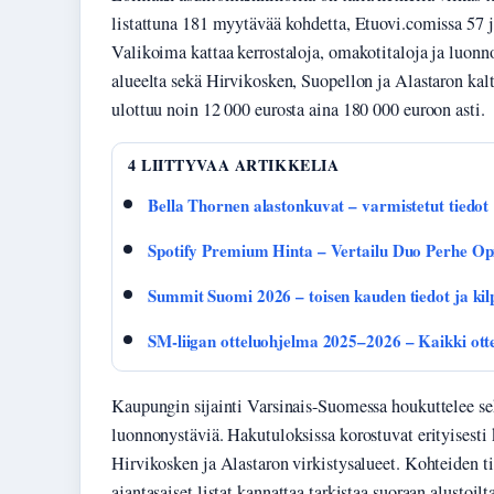
listattuna 181 myytävää kohdetta, Etuovi.comissa 57 
Valikoima kattaa kerrostaloja, omakotitaloja ja luonno
alueelta sekä Hirvikosken, Suopellon ja Alastaron kalt
ulottuu noin 12 000 eurosta aina 180 000 euroon asti.
4 LIITTYVAA ARTIKKELIA
Bella Thornen alastonkuvat – varmistetut tiedot
Spotify Premium Hinta – Vertailu Duo Perhe Opi
Summit Suomi 2026 – toisen kauden tiedot ja kilp
SM-liigan otteluohjelma 2025–2026 – Kaikki otte
Kaupungin sijainti Varsinais-Suomessa houkuttelee sek
luonnonystäviä. Hakutuloksissa korostuvat erityisesti 
Hirvikosken ja Alastaron virkistysalueet. Kohteiden tie
ajantasaiset listat kannattaa tarkistaa suoraan alustoilt