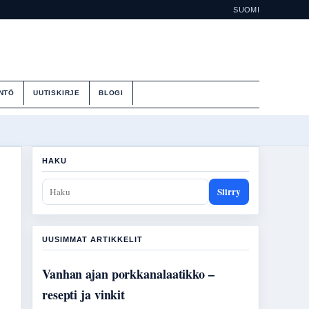
SUOMI
NTÖ
UUTISKIRJE
BLOGI
HAKU
Siirry
UUSIMMAT ARTIKKELIT
Vanhan ajan porkkanalaatikko –
resepti ja vinkit