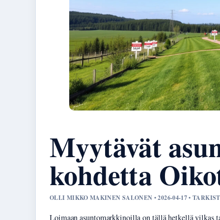
Myytävät asun
kohdetta Oikot
OLLI MIKKO MAKINEN SALONEN • 2026-04-17 • TARKI
Loimaan asuntomarkkinoilla on tällä hetkellä vilkas ta