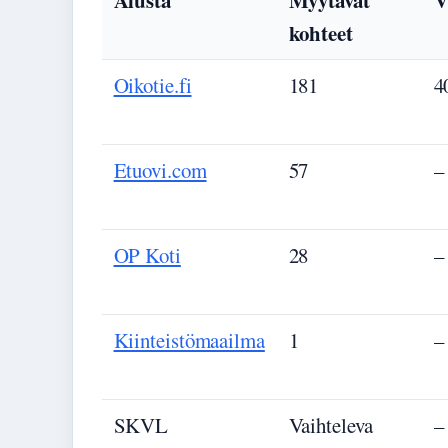
Alusta
Myytävät
V
kohteet
Oikotie.fi
181
4
Etuovi.com
57
–
OP Koti
28
–
Kiinteistömaailma
1
–
SKVL
Vaihteleva
–