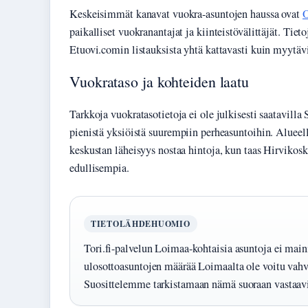
Keskeisimmät kanavat vuokra-asuntojen haussa ovat
O
paikalliset vuokranantajat ja kiinteistövälittäjät. Tiet
Etuovi.comin listauksista yhtä kattavasti kuin myytävi
Vuokrataso ja kohteiden laatu
Tarkkoja vuokratasotietoja ei ole julkisesti saatavilla
pienistä yksiöistä suurempiin perheasuntoihin. Alueell
keskustan läheisyys nostaa hintoja, kun taas Hirvikosk
edullisempia.
TIETOLÄHDEHUOMIO
Tori.fi-palvelun Loimaa-kohtaisia asuntoja ei main
ulosottoasuntojen määrää Loimaalta ole voitu vahvi
Suosittelemme tarkistamaan nämä suoraan vastaavil